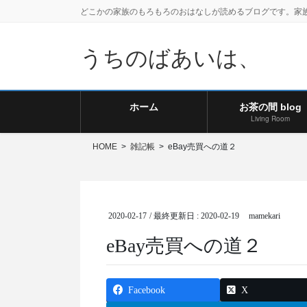
どこかの家族のもろもろのおはなしが読めるブログです。家
うちのばあいは、
ホーム
お茶の間 blog
Living Room
HOME
雑記帳
eBay売買への道２
2020-02-17
/ 最終更新日 :
2020-02-19
mamekari
eBay売買への道２
Facebook
X