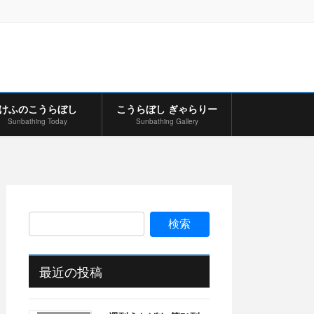
けふのこうらぼし
こうらぼし ぎゃらりー
Sunbathing Today
Sunbathing Gallery
最近の投稿