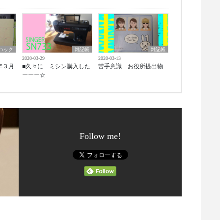
ハック
雑記帳
雑記帳
2020-03-29
2020-03-13
1年３月
■久々に ミシン購入した
苦手意識 お役所提出物
ーーー☆
Follow me!