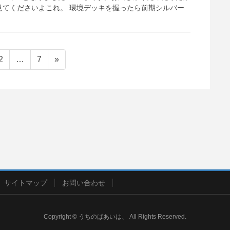
見てくださいよこれ。 環境デッキを握ったら前期シルバー
ペ
ペ
2
…
7
»
ー
ー
ジ
ジ
サイトマップ
お問い合わせ
Copyright © うちのばあいは、 All Rights Reserved.