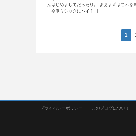
んはじめましてだったり。 まあまずはこれを
→今期ミシックにハイ […]
投
ペ
1
ー
稿
ジ
の
ペ
ー
ジ
送
り
プライバシーポリシー
このブログについて