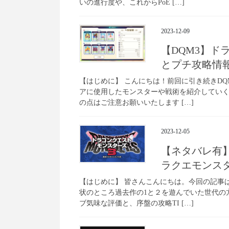
いの進行度や、これからPoE […]
2023-12-09
【DQM3】
とプチ攻略情
【はじめに】 こんにちは！前回に引き続きD
アに使用したモンスターや戦術を紹介してい
の点はご注意お願いいたします […]
2023-12-05
【ネタバレ有
ラクエモンス
【はじめに】 皆さんこんにちは。今回の記事
状のところ過去作の1と２を遊んでいた世代の
ブ気味な評価と、序盤の攻略TI […]