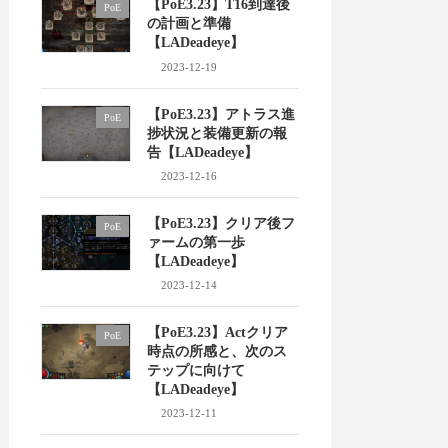
【PoE3.23】T16到達後
PoE
の計画と準備
【LADeadeye】
2023-12-19
【PoE3.23】アトラス進
PoE
捗状況と装備更新の報
告【LADeadeye】
2023-12-16
【PoE3.23】クリア後フ
PoE
ァームの第一歩
【LADeadeye】
2023-12-14
【PoE3.23】Actクリア
PoE
時点の所感と、次のス
テップに向けて
【LADeadeye】
2023-12-11