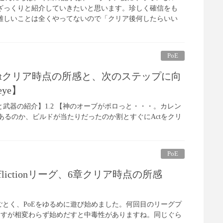
ざっくりと紹介していきたいと思います。珍しく確信をも
難しいことは全くやってないので「クリア後何したらいい
PoE
】Actクリア時点の所感と、次のステップに向
eye】
ムと武器の紹介】1.2 【神のオーブがポロっと・・・。カレン
あるのか、ビルドが当たりだったのか割とすぐにActをクリ
PoE
Afflictionリーグ、6章クリア時点の所感
】
ごとく、PoEをゆるめに遊び始めました。何回目のリーグプ
ますが相変わらず始めだすと中毒性がありますね。同じぐら