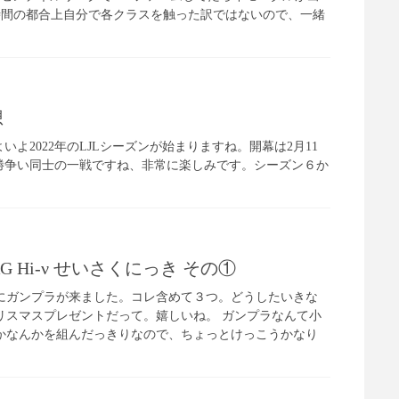
時間の都合上自分で各クラスを触った訳ではないので、一緒
想
よいよ2022年のLJLシーズンが始まりますね。開幕は2月11
年の優勝争い同士の一戦ですね、非常に楽しみです。シーズン６か
 Hi-ν せいさくにっき その①
にガンプラが来ました。コレ含めて３つ。どうしたいきな
リスマスプレゼントだって。嬉しいね。 ガンプラなんて小
かなんかを組んだっきりなので、ちょっとけっこうかなり