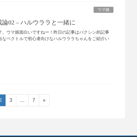
ウマ娘
論02 – ハルウララと一緒に
iです。ウマ娘面白いですねー！昨日の記事はバクシン的記事
当なベクトルで初心者向けなハルウララちゃんをご紹介い
ペ
ペ
ペ
2
3
…
7
»
ー
ー
ー
ジ
ジ
ジ