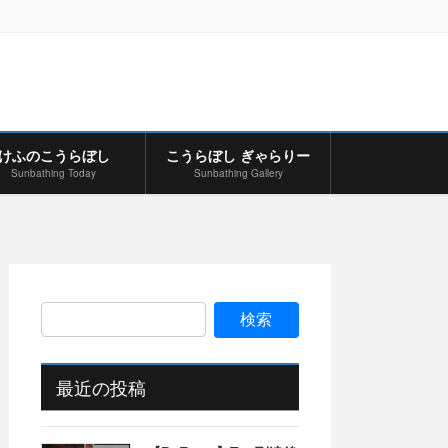
けふのこうらぼし
こうらぼし ぎゃらりー
Sunbathing Today
Sunbathing Gallery
最近の投稿