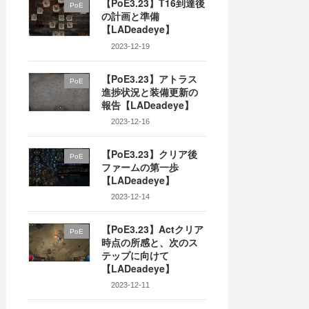
【PoE3.23】T16到達後
PoE
の計画と準備
【LADeadeye】
2023-12-19
【PoE3.23】アトラス
PoE
進捗状況と装備更新の
報告【LADeadeye】
2023-12-16
【PoE3.23】クリア後
PoE
ファームの第一歩
【LADeadeye】
2023-12-14
【PoE3.23】Actクリア
PoE
時点の所感と、次のス
テップに向けて
【LADeadeye】
2023-12-11