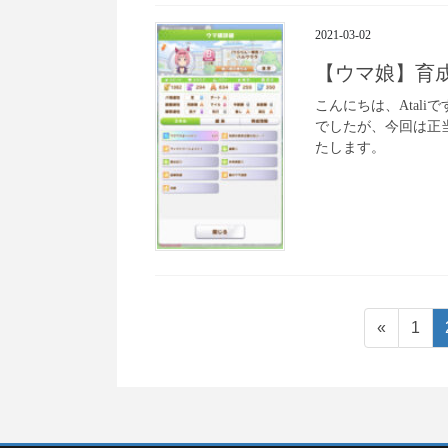
2021-03-02
【ウマ娘】育成
こんにちは、Atal
でしたが、今回は正
たします。
投
ペ
«
1
ー
稿
ジ
の
ペ