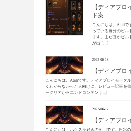
【ディアブロイ
ド案
こんにちは、Atal
っている自分のビル
ます。まだほかビル
が出 […]
2022-06-13
【ディアブロ
こんにちは、Ataliです。ディアブロイモー
くわからなかった人向けに、レビュー記事を
ークリアからエンドコンテン […]
2022-06-12
【ディアブロ
こんにちは、ハクスラ好きのAtaliです。PO