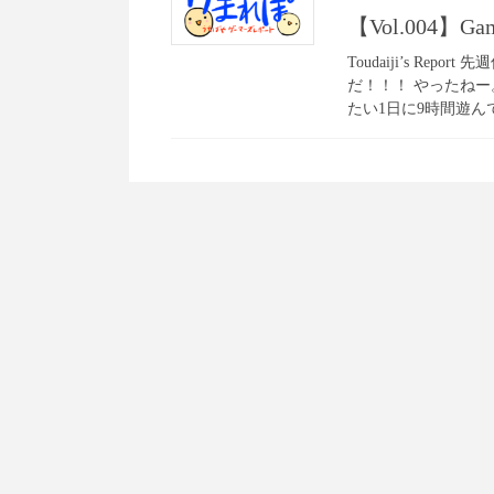
【Vol.004】G
Toudaiji’s Re
だ！！！ やったね
たい1日に9時間遊んで