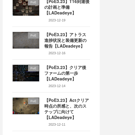
【PoE3.23】T16到達後
PoE
の計画と準備
【LADeadeye】
2023-12-19
【PoE3.23】アトラス
PoE
進捗状況と装備更新の
報告【LADeadeye】
2023-12-16
【PoE3.23】クリア後
PoE
ファームの第一歩
【LADeadeye】
2023-12-14
【PoE3.23】Actクリア
PoE
時点の所感と、次のス
テップに向けて
【LADeadeye】
2023-12-11