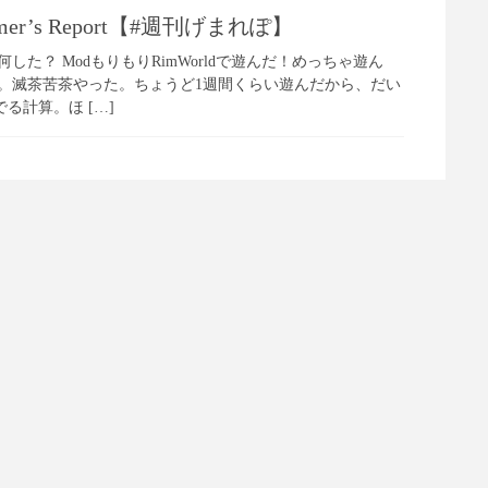
amer’s Report【#週刊げまれぽ】
port 先週何した？ ModもりもりRimWorldで遊んだ！めっちゃ遊ん
ー。滅茶苦茶やった。ちょうど1週間くらい遊んだから、だい
る計算。ほ […]