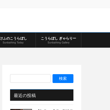
けふのこうらぼし
こうらぼし ぎゃらりー
Sunbathing Today
Sunbathing Gallery
最近の投稿