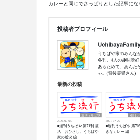
カレーと同じでさっぱりとした記事にな
投稿者プロフィール
UchibayaFamil
うちばや家のみんな
各刊、4人の趣味嗜
あらためて、あんた
ゃ。(背後霊猫さん)
最新の投稿
週刊うちばや
週刊う
2026-07-05
2021-07-26
■週刊うちばや 第71刊 復
■週刊うちばや 第70
活 おひさし、うちばや
きなカレー 編
家の近況 編