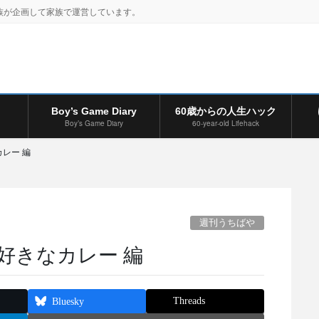
族が企画して家族で運営しています。
Boy’s Game Diary
60歳からの人生ハック
Boy’s Game Diary
60-year-old Lifehack
カレー 編
週刊うちばや
 好きなカレー 編
Threads
Bluesky