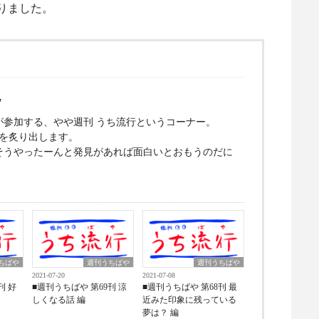
りました。
y
が参加する、やや週刊 うち流行というコーナー。
好を炙り出します。
そうやったーんと発見があれば面白いとおもうのだに
ちばや
週刊うちばや
週刊うちばや
2021-07-20
2021-07-08
刊 好
■週刊うちばや 第69刊 涼
■週刊うちばや 第68刊 最
しくなる話 編
近みた印象に残っている
夢は？ 編