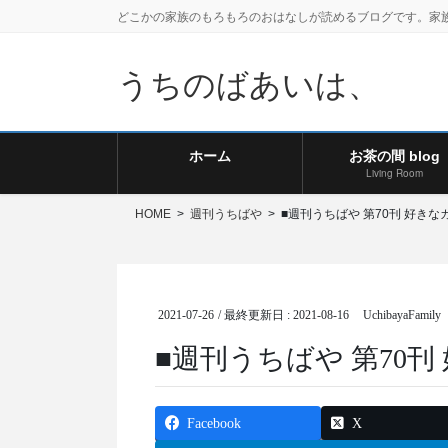
どこかの家族のもろもろのおはなしが読めるブログです。家
うちのばあいは、
ホーム
お茶の間 blog
Living Room
HOME
週刊うちばや
■週刊うちばや 第70刊 好きな
2021-07-26
/ 最終更新日 :
2021-08-16
UchibayaFamily
■週刊うちばや 第70刊
Facebook
X