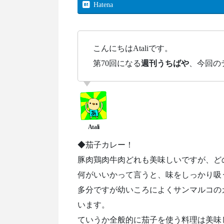
Hatena
こんにちはAtaliです。
第70回になる
週刊うちばや
、今回の
◆茄子カレー！
豚肉鶏肉牛肉どれも美味しいですが、ど
何がいいかって言うと、味をしっかり吸
多分ですが幼いころによくサンマルコの
います。
ていうか全般的に茄子を使う料理は美味