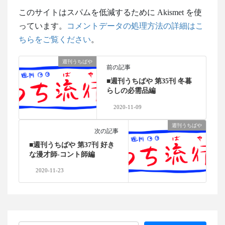
このサイトはスパムを低減するために Akismet を使
っています。
コメントデータの処理方法の詳細はこ
ちらをご覧ください
。
週刊うちばや
前の記事
■週刊うちばや 第35刊 冬暮
らしの必需品編
2020-11-09
週刊うちばや
次の記事
■週刊うちばや 第37刊 好き
な漫才師-コント師編
2020-11-23