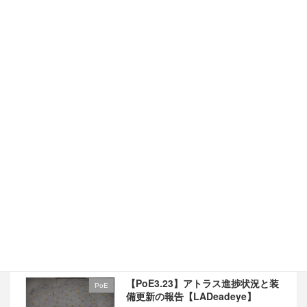
ブルやパズドラみたいなソシャゲーというやつです。キャ
ラを集めて育てて強いステージに挑戦していく、終わり
[…]
最近の投稿
【PoE3.23】T16到達後の計画と準
PoE
備【LADeadeye】
2023-12-19
【PoE3.23】アトラス進捗状況と装
PoE
備更新の報告【LADeadeye】